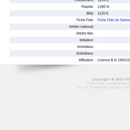
Classement :
1299 E
Rapide :
1390 N
Blitz :
1120 E
Fiche Fide :
Fiche Fide de Sam
Arbitre national :
Arbitre fide :
Initiateur :
Animateur :
Entraîneur :
Affiliation :
Licence B le 19/01/
Copyright © 2015 FFE
Fédération Française des 
tél :
01 39 44 65 80
| contact :
con