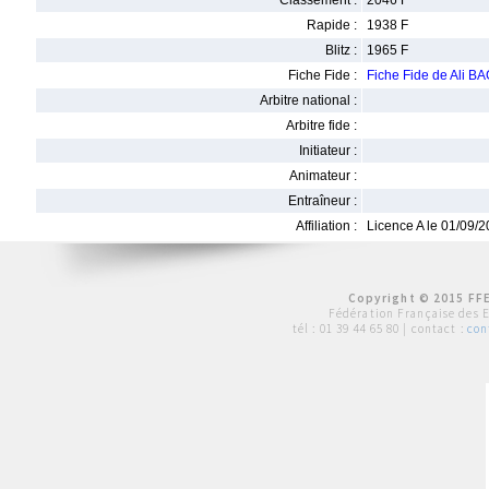
Classement :
2046 F
Rapide :
1938 F
Blitz :
1965 F
Fiche Fide :
Fiche Fide de Ali 
Arbitre national :
Arbitre fide :
Initiateur :
Animateur :
Entraîneur :
Affiliation :
Licence A le 01/09/
Copyright © 2015 FFE
Fédération Française des 
tél :
01 39 44 65 80
| contact :
con