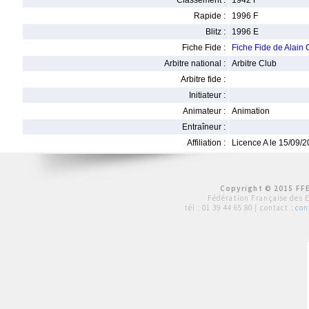
Classement :
1942 F
Rapide :
1996 F
Blitz :
1996 E
Fiche Fide :
Fiche Fide de Alai
Arbitre national :
Arbitre Club
Arbitre fide :
Initiateur :
Animateur :
Animation
Entraîneur :
Affiliation :
Licence A le 15/09/
Copyright © 2015 FFE
Fédération Française des 
tél :
01 39 44 65 80
| contact :
con