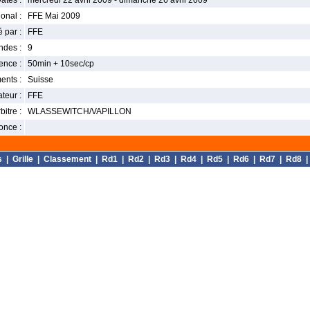
ates :
mercredi 22 avril 2009 - dimanche 26 avril 2009
onal :
FFE Mai 2009
 par :
FFE
ndes :
9
nce :
50min + 10sec/cp
ents :
Suisse
teur :
FFE
bitre :
WLASSEWITCH/VAPILLON
once :
s
|
Grille
|
Classement
|
Rd1
|
Rd2
|
Rd3
|
Rd4
|
Rd5
|
Rd6
|
Rd7
|
Rd8