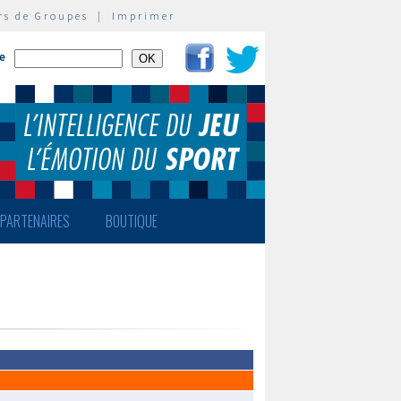
rs de Groupes
|
Imprimer
te
PARTENAIRES
BOUTIQUE