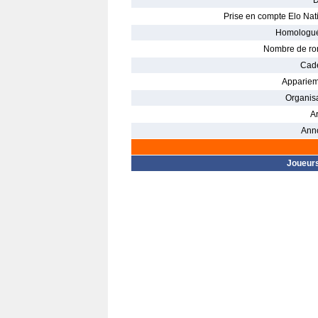
D
Prise en compte Elo Nati
Homologué
Nombre de ro
Cade
Appariem
Organisa
Ar
Ann
Joueur