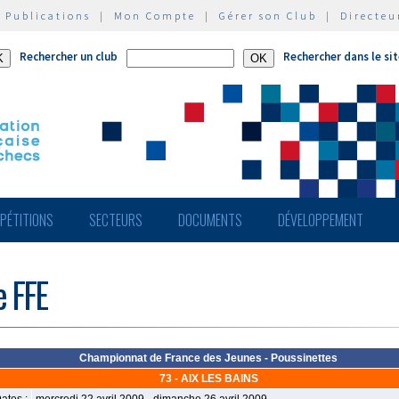
|
Publications
|
Mon Compte
|
Gérer son Club
|
Directeu
Rechercher un club
Rechercher dans le si
PÉTITIONS
SECTEURS
DOCUMENTS
DÉVELOPPEMENT
e FFE
Championnat de France des Jeunes - Poussinettes
73 - AIX LES BAINS