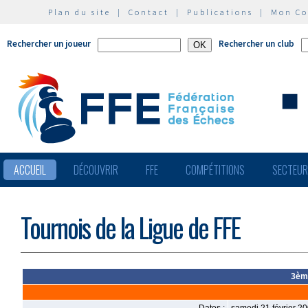
Plan du site
|
Contact
|
Publications
|
Mon C
Rechercher un joueur
Rechercher un club
ACCUEIL
DÉCOUVRIR
FFE
COMPÉTITIONS
SECTEU
Tournois de la Ligue de FFE
3ème