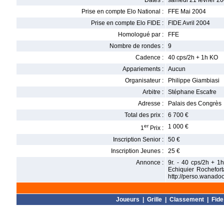
Dates :
samedi 21 février 20
Prise en compte Elo National :
FFE Mai 2004
Prise en compte Elo FIDE :
FIDE Avril 2004
Homologué par :
FFE
Nombre de rondes :
9
Cadence :
40 cps/2h + 1h KO
Appariements :
Aucun
Organisateur :
Philippe Giambiasi
Arbitre :
Stéphane Escafre
Adresse :
Palais des Congrès
Total des prix :
6 700 €
er
1 000 €
1
Prix :
Inscription Senior :
50 €
Inscription Jeunes :
25 €
Annonce :
9r. - 40 cps/2h + 1
Echiquier Rochefort
http://perso.wanadoo.
Joueurs
|
Grille
|
Classement
|
Fide