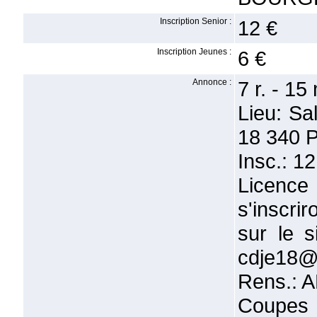
Inscription Senior :
12 €
Inscription Jeunes :
6 €
Annonce :
7 r. - 1
Lieu: Sa
18 340 P
Insc.: 12
Licence
s'inscrir
sur le 
cdje18@
Rens.: A
Coupes e