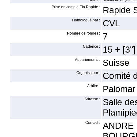
Dates :
dimanche 03 juin 20
Prise en compte Elo Rapide :
Rapide 
Homologué par :
CVL
Nombre de rondes :
7
Cadence :
15 + [3"]
Appariements :
Suisse
Organisateur :
Comité d
Arbitre :
Palomar 
Adresse :
Salle de
Plamipie
Contact :
ANDRE 
BOURGES