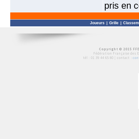
pris en
Joueurs
|
Grille
|
Classem
Copyright © 2015 FFE
Fédération Française des 
tél :
01 39 44 65 80
| contact :
con