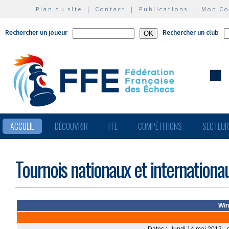
Plan du site
|
Contact
|
Publications
|
Mon C
Rechercher un joueur
Rechercher un club
ACCUEIL
DÉCOUVRIR
FFE
COMPÉTITIONS
SECTEU
Tournois nationaux et internationa
Win