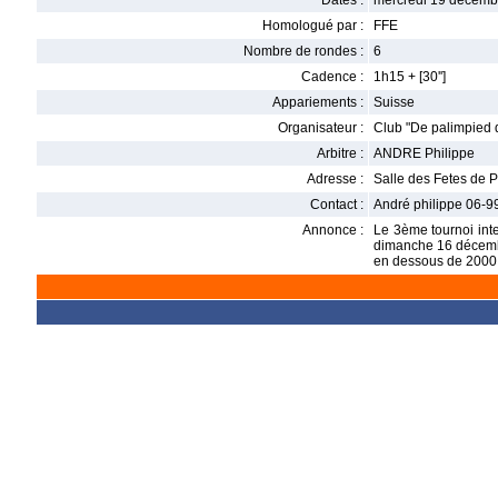
Dates :
mercredi 19 décemb
Homologué par :
FFE
Nombre de rondes :
6
Cadence :
1h15 + [30'']
Appariements :
Suisse
Organisateur :
Club "De palimpied 
Arbitre :
ANDRE Philippe
Adresse :
Salle des Fetes de 
Contact :
André philippe 06-9
Annonce :
Le 3ème tournoi int
dimanche 16 décembr
en dessous de 2000 