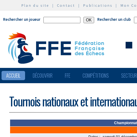
Plan du site
|
Contact
|
Publications
|
Mon C
Rechercher un joueur
Rechercher un club
ACCUEIL
DÉCOUVRIR
FFE
COMPÉTITIONS
SECTEU
Tournois nationaux et internationa
Championnat 