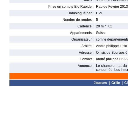
Dates :
samedi 01 décembre
Prise en compte Elo Rapide :
Rapide Février 2013
Homologué par :
CVL
Nombre de rondes :
5
Cadence :
20 min KO
Appariements :
Suisse
Organisateur :
comité départementa
Arbitre :
Andre philippe + sta
Adresse :
Omsjc de Bourges 6
Contact :
andré philippe 06-
Annonce :
Le championnat du c
concernée. Les inscr
Joueurs
|
Grille
|
C