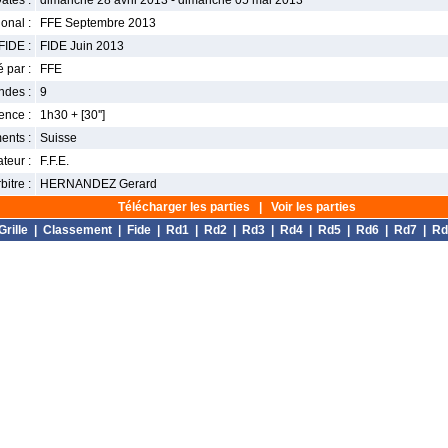
ates :
dimanche 28 avril 2013 - dimanche 05 mai 2013
onal :
FFE Septembre 2013
FIDE :
FIDE Juin 2013
 par :
FFE
ndes :
9
nce :
1h30 + [30'']
ents :
Suisse
teur :
F.F.E.
bitre :
HERNANDEZ Gerard
Télécharger les parties
|
Voir les parties
Grille
|
Classement
|
Fide
|
Rd1
|
Rd2
|
Rd3
|
Rd4
|
Rd5
|
Rd6
|
Rd7
|
Rd