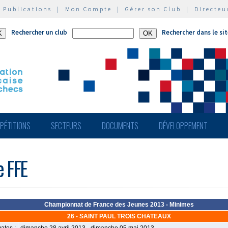
|
Publications
|
Mon Compte
|
Gérer son Club
|
Directeu
Rechercher un club
Rechercher dans le si
PÉTITIONS
SECTEURS
DOCUMENTS
DÉVELOPPEMENT
e FFE
Championnat de France des Jeunes 2013 - Minimes
26 - SAINT PAUL TROIS CHATEAUX