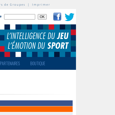
rs de Groupes
|
Imprimer
te
PARTENAIRES
BOUTIQUE