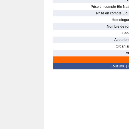
D
Prise en compte Elo Nati
Prise en compte Elo 
Homologué
Nombre de ro
Cade
Appariem
Organisa
Ar
Joueurs
|