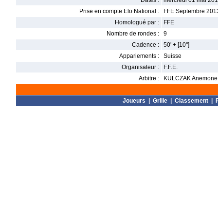
Dates :
mercredi 01 mai 20
Prise en compte Elo National :
FFE Septembre 201
Homologué par :
FFE
Nombre de rondes :
9
Cadence :
50' + [10'']
Appariements :
Suisse
Organisateur :
F.F.E.
Arbitre :
KULCZAK Anemone
Joueurs
|
Grille
|
Classement
|