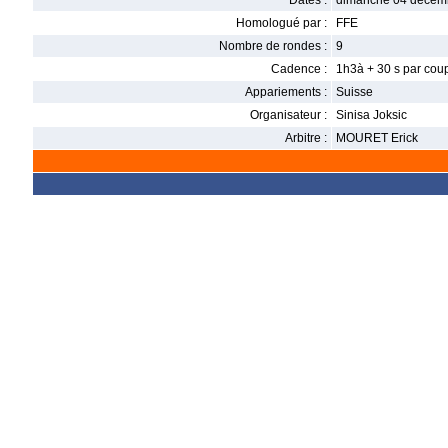
Dates :
dimanche 04 décemb
Homologué par :
FFE
Nombre de rondes :
9
Cadence :
1h3à + 30 s par cou
Appariements :
Suisse
Organisateur :
Sinisa Joksic
Arbitre :
MOURET Erick