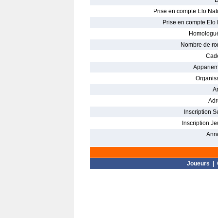
D
Prise en compte Elo Nati
Prise en compte Elo 
Homologué
Nombre de ro
Cade
Appariem
Organisa
Ar
Adr
Inscription S
Inscription Je
Ann
Joueurs
|