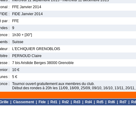
ates :
mercredi 11 septembre 2013 - mercredi 11 décembre 2013
onal :
FFE Janvier 2014
FIDE :
FIDE Janvier 2014
 par :
FFE
ndes :
9
nce :
1h30 + [30'']
ents :
Suisse
teur :
L'ECHIQUIER GRENOBLOIS
bitre :
PERNOUD Claire
esse :
7 bis Aristide Berges 38000 Grenoble
enior :
10 €
unes :
5 €
once :
Tournoi ouvert gratuitement aux membres du club.
Début des rondes à 20h les 11/09, 18/09, 25/09, 09/10, 16/10, 13/11, 20/11,
Grille
|
Classement
|
Fide
|
Rd1
|
Rd2
|
Rd3
|
Rd4
|
Rd5
|
Rd6
|
Rd7
|
Rd