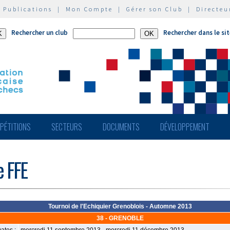
|
Publications
|
Mon Compte
|
Gérer son Club
|
Directeu
Rechercher un club
Rechercher dans le si
PÉTITIONS
SECTEURS
DOCUMENTS
DÉVELOPPEMENT
e FFE
Tournoi de l'Echiquier Grenoblois - Automne 2013
38 - GRENOBLE