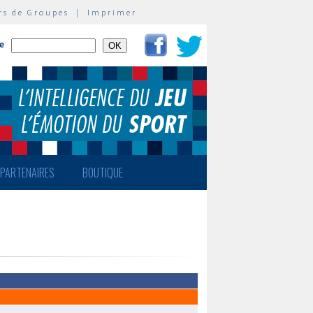
rs de Groupes
|
Imprimer
te
PARTENAIRES
BOUTIQUE