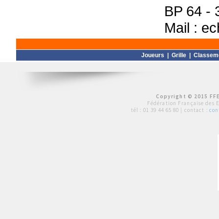
BP 64 -
Mail : e
Joueurs
|
Grille
|
Classem
Copyright © 2015 FFE
Fédération Française des 
tél :
01 39 44 65 80
| contact :
con