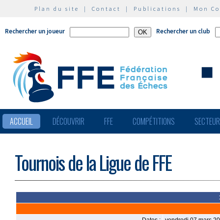
Plan du site
|
Contact
|
Publications
|
Mon C
Rechercher un joueur
Rechercher un club
ACCUEIL
DÉCOUVRIR
FFE
COMPÉTITIONS
SECTEU
Tournois de la Ligue de FFE