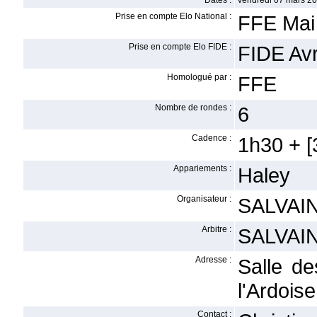
Dates :
vendredi 07 mars 2
Prise en compte Elo National :
FFE Mai
Prise en compte Elo FIDE :
FIDE Avr
Homologué par :
FFE
Nombre de rondes :
6
Cadence :
1h30 + [3
Appariements :
Haley
Organisateur :
SALVAIN
Arbitre :
SALVAIN
Adresse :
Salle de
l'Ardois
Contact :