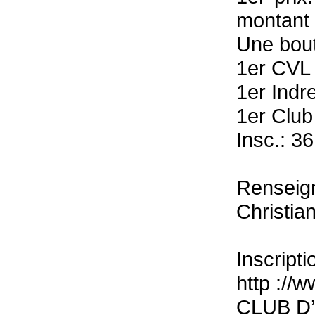
montant 
Une bout
1er CVL 
1er Indre
1er Club 
Insc.: 36
Renseig
Christia
Inscripti
http ://
CLUB D