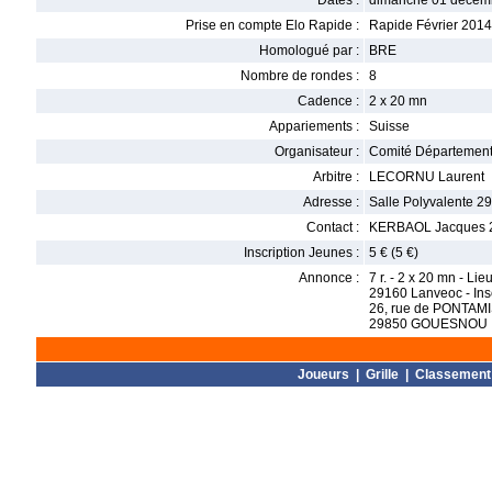
Dates :
dimanche 01 décem
Prise en compte Elo Rapide :
Rapide Février 2014
Homologué par :
BRE
Nombre de rondes :
8
Cadence :
2 x 20 mn
Appariements :
Suisse
Organisateur :
Comité Départementa
Arbitre :
LECORNU Laurent
Adresse :
Salle Polyvalente 
Contact :
KERBAOL Jacques 
Inscription Jeunes :
5 € (5 €)
Annonce :
7 r. - 2 x 20 mn - Li
29160 Lanveoc - Insc
26, rue de PONTAM
29850 GOUESNOU
Joueurs
|
Grille
|
Classement