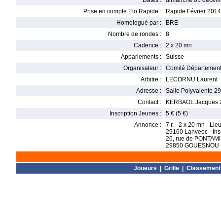
Dates :
dimanche 01 décem
Prise en compte Elo Rapide :
Rapide Février 2014
Homologué par :
BRE
Nombre de rondes :
8
Cadence :
2 x 20 mn
Appariements :
Suisse
Organisateur :
Comité Départementa
Arbitre :
LECORNU Laurent
Adresse :
Salle Polyvalente 
Contact :
KERBAOL Jacques 
Inscription Jeunes :
5 € (5 €)
Annonce :
7 r. - 2 x 20 mn - Li
29160 Lanveoc - Insc
26, rue de PONTAM
29850 GOUESNOU
Joueurs
|
Grille
|
Classement