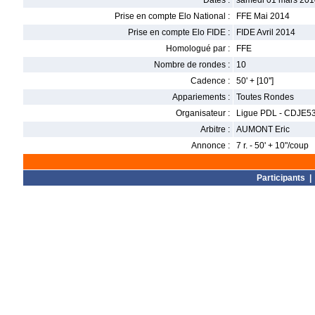
Dates :
samedi 01 mars 201
Prise en compte Elo National :
FFE Mai 2014
Prise en compte Elo FIDE :
FIDE Avril 2014
Homologué par :
FFE
Nombre de rondes :
10
Cadence :
50' + [10'']
Appariements :
Toutes Rondes
Organisateur :
Ligue PDL - CDJE5
Arbitre :
AUMONT Eric
Annonce :
7 r. - 50' + 10"/coup
Participants