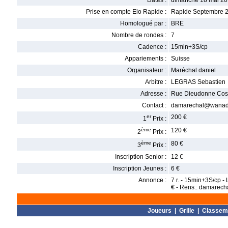
Dates :
dimanche 18 mai 20
Prise en compte Elo Rapide :
Rapide Septembre 
Homologué par :
BRE
Nombre de rondes :
7
Cadence :
15min+3S/cp
Appariements :
Suisse
Organisateur :
Maréchal daniel
Arbitre :
LEGRAS Sebastien
Adresse :
Rue Dieudonne Cos
Contact :
damarechal@wanado
er
200 €
1
Prix :
ème
120 €
2
Prix :
ème
80 €
3
Prix :
Inscription Senior :
12 €
Inscription Jeunes :
6 €
Annonce :
7 r. - 15min+3S/cp -
€ - Rens.: damarec
Joueurs
|
Grille
|
Classem