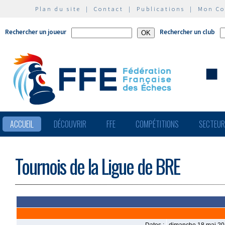
Plan du site
|
Contact
|
Publications
|
Mon C
Rechercher un joueur
Rechercher un club
ACCUEIL
DÉCOUVRIR
FFE
COMPÉTITIONS
SECTEU
Tournois de la Ligue de BRE