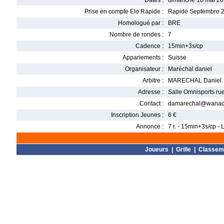
Dates :
dimanche 18 mai 20
Prise en compte Elo Rapide :
Rapide Septembre 
Homologué par :
BRE
Nombre de rondes :
7
Cadence :
15min+3s/cp
Appariements :
Suisse
Organisateur :
Maréchal daniel
Arbitre :
MARECHAL Daniel
Adresse :
Salle Omnisports r
Contact :
damarechal@wanado
Inscription Jeunes :
6 €
Annonce :
7 r. - 15min+3s/cp 
Joueurs
|
Grille
|
Classem