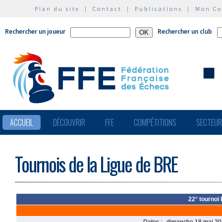
Plan du site
|
Contact
|
Publications
|
Mon C
Rechercher un joueur
Rechercher un club
ACCUEIL
DÉCOUVRIR
FFE
COMPÉTITIONS
SECTEU
Tournois de la Ligue de BRE
22° tournoi