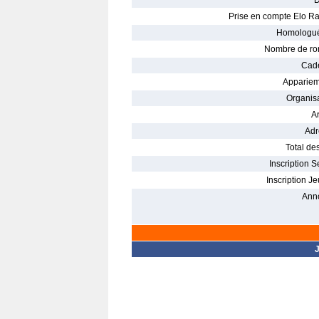
D
Prise en compte Elo Ra
Homologué
Nombre de ro
Cade
Appariem
Organisa
Ar
Adr
Total des
Inscription S
Inscription Je
Ann