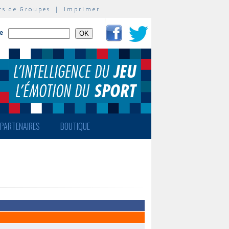
rs de Groupes
|
Imprimer
te
PARTENAIRES
BOUTIQUE