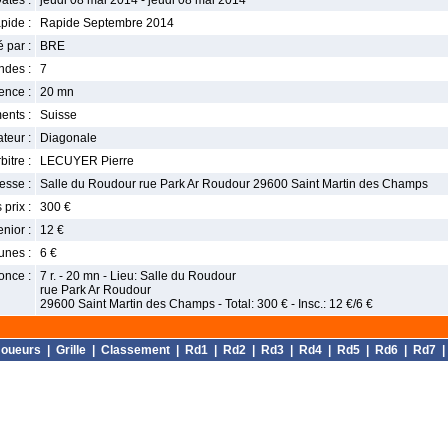
ates :
jeudi 08 mai 2014 - jeudi 08 mai 2014
pide :
Rapide Septembre 2014
 par :
BRE
ndes :
7
nce :
20 mn
ents :
Suisse
teur :
Diagonale
bitre :
LECUYER Pierre
esse :
Salle du Roudour rue Park Ar Roudour 29600 Saint Martin des Champs
 prix :
300 €
enior :
12 €
unes :
6 €
once :
7 r. - 20 mn - Lieu: Salle du Roudour
rue Park Ar Roudour
29600 Saint Martin des Champs - Total: 300 € - Insc.: 12 €/6 €
Joueurs
|
Grille
|
Classement
|
Rd1
|
Rd2
|
Rd3
|
Rd4
|
Rd5
|
Rd6
|
Rd7