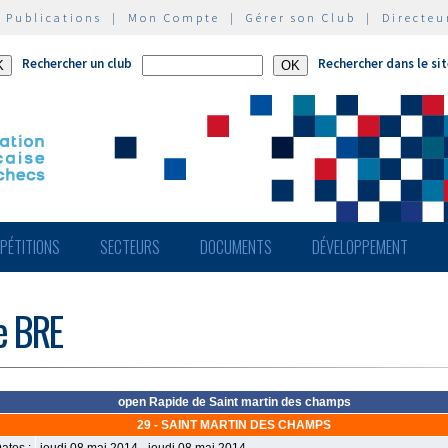
|
Publications
|
Mon Compte
|
Gérer son Club
|
Directeu
Rechercher un club
Rechercher dans le si
PÉTITIONS
SECTEURS
DOCUMENTS
DÉVELOPPEMENT
de BRE
open Rapide de Saint martin des champs
29 - SAINT MARTIN DES CHAMPS