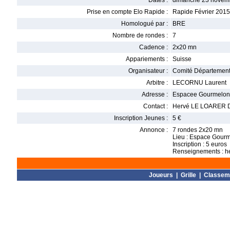
Dates :
dimanche 23 novem
Prise en compte Elo Rapide :
Rapide Février 2015
Homologué par :
BRE
Nombre de rondes :
7
Cadence :
2x20 mn
Appariements :
Suisse
Organisateur :
Comité Département
Arbitre :
LECORNU Laurent
Adresse :
Espacee Gourmelon
Contact :
Hervé LE LOARER Do
Inscription Jeunes :
5 €
Annonce :
7 rondes 2x20 mn
Lieu : Espace Gou
Inscription : 5 euros
Renseignements : h
Joueurs
|
Grille
|
Classem