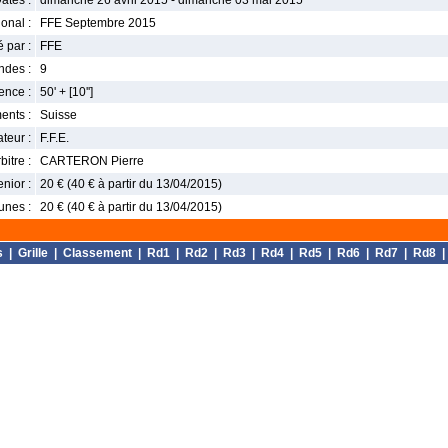
ates :
dimanche 26 avril 2015 - dimanche 03 mai 2015
onal :
FFE Septembre 2015
 par :
FFE
ndes :
9
nce :
50' + [10'']
ents :
Suisse
teur :
F.F.E.
bitre :
CARTERON Pierre
enior :
20 € (40 € à partir du 13/04/2015)
unes :
20 € (40 € à partir du 13/04/2015)
s
|
Grille
|
Classement
|
Rd1
|
Rd2
|
Rd3
|
Rd4
|
Rd5
|
Rd6
|
Rd7
|
Rd8