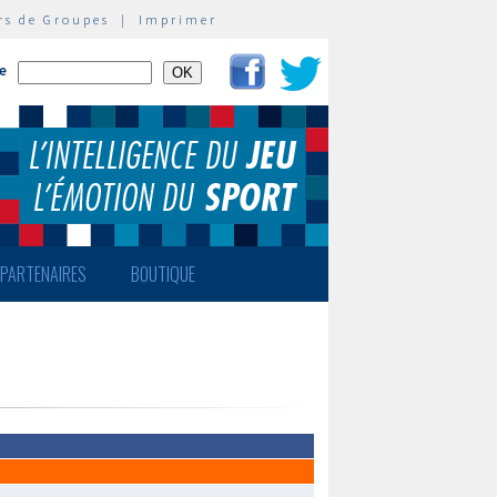
rs de Groupes
|
Imprimer
te
PARTENAIRES
BOUTIQUE