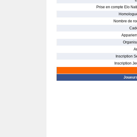
D
Prise en compte Elo Nati
Homologué
Nombre de ro
Cade
Appariem
Organisa
Ar
Inscription S
Inscription Je
Joueur