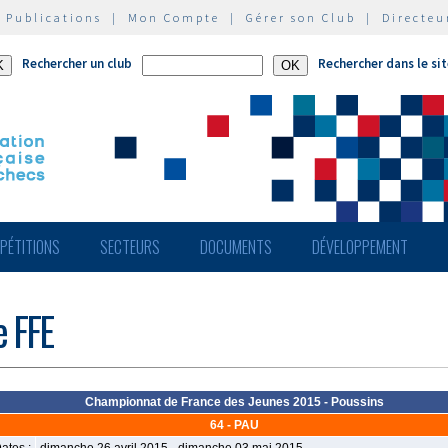
|
Publications
|
Mon Compte
|
Gérer son Club
|
Directeu
Rechercher un club
Rechercher dans le si
PÉTITIONS
SECTEURS
DOCUMENTS
DÉVELOPPEMENT
e FFE
Championnat de France des Jeunes 2015 - Poussins
64 - PAU