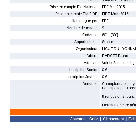
Dates :
samedi 07 février 20
Prise en compte Elo National :
FFE Mai 2015
Prise en compte Elo FIDE :
FIDE Mars 2015
Homologué par :
FFE
Nombre de rondes :
9
Cadence :
60' + [30'']
Appariements :
Suisse
Organisateur :
LIGUE DU LYONNA
Arbitre :
DARCET Bruno
Adresse :
Voir le Site de la Lig
Inscription Senior :
0 €
Inscription Jeunes :
0 €
Annonce :
Championnat du Lyo
Participation autoris
9 rondes en 3 jours.
Lieu non encore défin
Joueurs
|
Grille
|
Classement
|
Fide