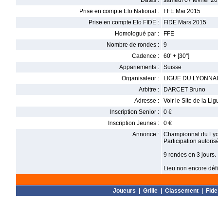
Dates :
samedi 07 février 20
Prise en compte Elo National :
FFE Mai 2015
Prise en compte Elo FIDE :
FIDE Mars 2015
Homologué par :
FFE
Nombre de rondes :
9
Cadence :
60' + [30'']
Appariements :
Suisse
Organisateur :
LIGUE DU LYONNA
Arbitre :
DARCET Bruno
Adresse :
Voir le Site de la Lig
Inscription Senior :
0 €
Inscription Jeunes :
0 €
Annonce :
Championnat du Lyo
Participation autoris
9 rondes en 3 jours.
Lieu non encore défin
Joueurs
|
Grille
|
Classement
|
Fide