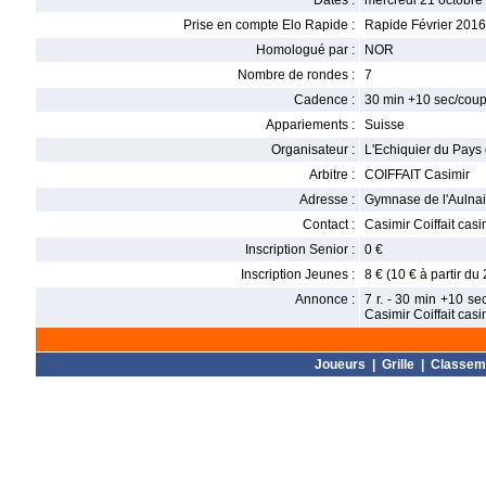
Dates :
mercredi 21 octobre
Prise en compte Elo Rapide :
Rapide Février 2016
Homologué par :
NOR
Nombre de rondes :
7
Cadence :
30 min +10 sec/cou
Appariements :
Suisse
Organisateur :
L'Echiquier du Pays
Arbitre :
COIFFAIT Casimir
Adresse :
Gymnase de l'Aulna
Contact :
Casimir Coiffait cas
Inscription Senior :
0 €
Inscription Jeunes :
8 € (10 € à partir du
Annonce :
7 r. - 30 min +10 se
Casimir Coiffait cas
Joueurs
|
Grille
|
Classem