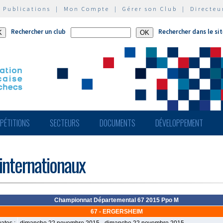
|
Publications
|
Mon Compte
|
Gérer son Club
|
Directeu
Rechercher un club
Rechercher dans le si
PÉTITIONS
SECTEURS
DOCUMENTS
DÉVELOPPEMENT
 internationaux
Championnat Départemental 67 2015 Ppo M
67 - ERGERSHEIM