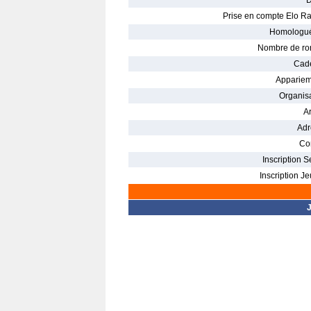
D
Prise en compte Elo Ra
Homologué
Nombre de ro
Cade
Appariem
Organisa
Ar
Adr
Con
Inscription S
Inscription Je