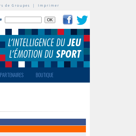
rs de Groupes
|
Imprimer
te
PARTENAIRES
BOUTIQUE