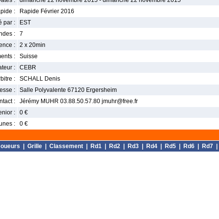
ates :
dimanche 22 novembre 2015 - dimanche 22 novembre 2015
pide :
Rapide Février 2016
 par :
EST
ndes :
7
nce :
2 x 20min
ents :
Suisse
teur :
CEBR
bitre :
SCHALL Denis
esse :
Salle Polyvalente 67120 Ergersheim
tact :
Jérémy MUHR 03.88.50.57.80 jmuhr@free.fr
enior :
0 €
unes :
0 €
Joueurs
|
Grille
|
Classement
|
Rd1
|
Rd2
|
Rd3
|
Rd4
|
Rd5
|
Rd6
|
Rd7