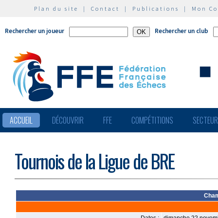
Plan du site
|
Contact
|
Publications
|
Mon C
Rechercher un joueur
Rechercher un club
ACCUEIL
DÉCOUVRIR
FFE
COMPÉTITIONS
SECTEU
Tournois de la Ligue de BRE
Cham