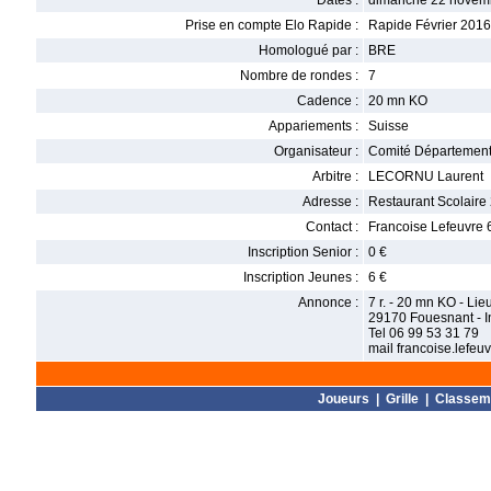
Dates :
dimanche 22 novem
Prise en compte Elo Rapide :
Rapide Février 2016
Homologué par :
BRE
Nombre de rondes :
7
Cadence :
20 mn KO
Appariements :
Suisse
Organisateur :
Comité Départementa
Arbitre :
LECORNU Laurent
Adresse :
Restaurant Scolair
Contact :
Francoise Lefeuvre 
Inscription Senior :
0 €
Inscription Jeunes :
6 €
Annonce :
7 r. - 20 mn KO - Lie
29170 Fouesnant - I
Tel 06 99 53 31 79
mail francoise.lefe
Joueurs
|
Grille
|
Classem