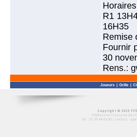
Horaires
R1 13H4
16H35
Remise 
Fournir p
30 nove
Rens.: 
Joueurs
|
Grille
|
C
Copyright © 2015 FFE
Fédération Française des 
tél :
01 39 44 65 80
| contact :
con