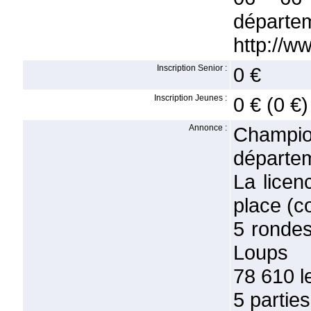
départe
http://w
Inscription Senior :
0 €
Inscription Jeunes :
0 € (0 €)
Annonce :
Champion
départe
La licen
place (c
5 rondes
Loups
78 610 l
5 parties