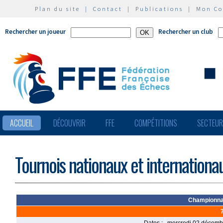
Plan du site
|
Contact
|
Publications
|
Mon C
Rechercher un joueur
Rechercher un club
ACCUEIL
DÉCOUVRIR
FFE
COMPÉTITIONS
SECTEU
Tournois nationaux et internationa
Championnat