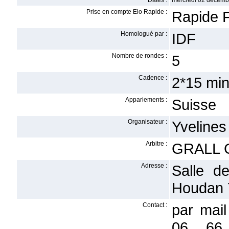
Dates :
mercredi 02 décemb
Prise en compte Elo Rapide :
Rapide F
Homologué par :
IDF
Nombre de rondes :
5
Cadence :
2*15 min
Appariements :
Suisse
Organisateur :
Yvelines
Arbitre :
GRALL 
Adresse :
Salle d
Houdan 7
Contact :
par mail
06 66 