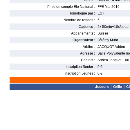
Dates :
samedi 14 novembre
Prise en compte Elo National :
FFE Mai 2016
Homologué par :
EST
Nombre de rondes :
5
Cadence :
2x 50min+10s/coup
Appariements :
Suisse
Organisateur :
Jérémy Muhr
Arbitre :
JACQUOT Adrien
Adresse :
Salle Polyvalente r
Contact :
Adrien Jacquot – 06
Inscription Senior :
0 €
Inscription Jeunes :
0 €
Joueurs
|
Grille
|
C