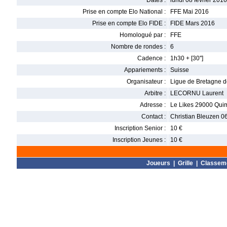
Dates :
lundi 08 février 2016
Prise en compte Elo National :
FFE Mai 2016
Prise en compte Elo FIDE :
FIDE Mars 2016
Homologué par :
FFE
Nombre de rondes :
6
Cadence :
1h30 + [30'']
Appariements :
Suisse
Organisateur :
Ligue de Bretagne 
Arbitre :
LECORNU Laurent
Adresse :
Le Likes 29000 Qui
Contact :
Christian Bleuzen 0
Inscription Senior :
10 €
Inscription Jeunes :
10 €
Joueurs
|
Grille
|
Classem