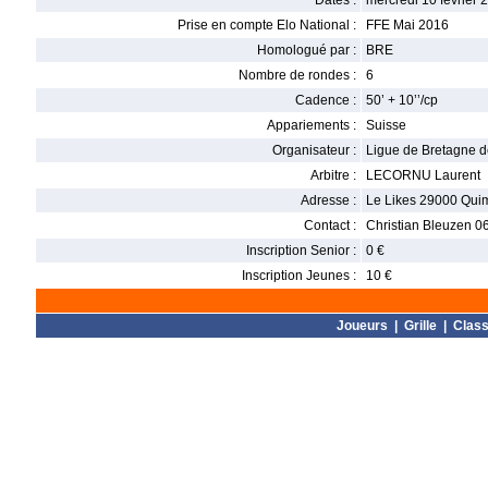
Dates :
mercredi 10 février 2
Prise en compte Elo National :
FFE Mai 2016
Homologué par :
BRE
Nombre de rondes :
6
Cadence :
50’ + 10’’/cp
Appariements :
Suisse
Organisateur :
Ligue de Bretagne 
Arbitre :
LECORNU Laurent
Adresse :
Le Likes 29000 Qui
Contact :
Christian Bleuzen 0
Inscription Senior :
0 €
Inscription Jeunes :
10 €
Joueurs
|
Grille
|
Clas