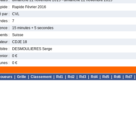
ates :
dimanche 22 novembre 2015 - dimanche 22 novembre 2015
pide :
Rapide Février 2016
 par :
CVL
ndes :
7
nce :
15 minutes + 5 secondes
ents :
Suisse
teur :
CDJE 18
bitre :
DESMOULIERES Serge
enior :
0 €
unes :
0 €
Joueurs
|
Grille
|
Classement
|
Rd1
|
Rd2
|
Rd3
|
Rd4
|
Rd5
|
Rd6
|
Rd7