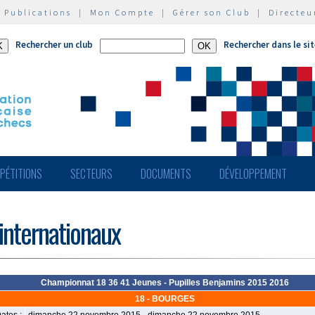
|
Publications
|
Mon Compte
|
Gérer son Club
|
Directeu
Rechercher un club
Rechercher dans le si
PÉTITIONS
SECTEURS
DOCUMENTS
DÉVELOPPEMENT
 internationaux
Championnat 18 36 41 Jeunes - Pupilles Benjamins 2015 2016
18 - BOURGES