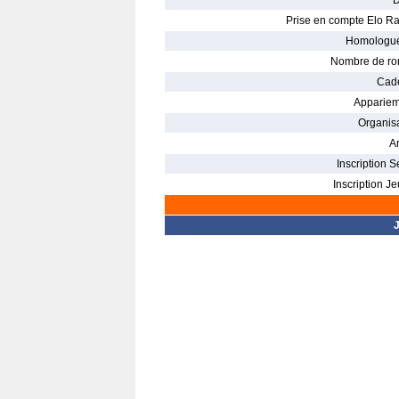
D
Prise en compte Elo Ra
Homologué
Nombre de ro
Cade
Appariem
Organisa
Ar
Inscription S
Inscription Je