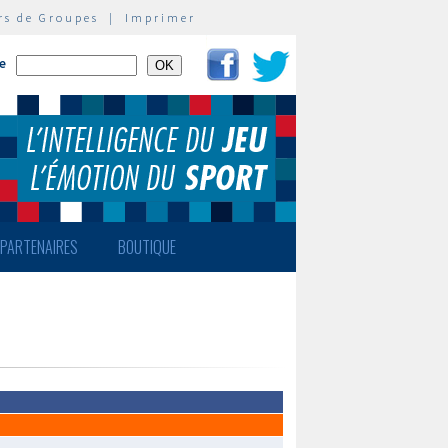
rs de Groupes
|
Imprimer
te
PARTENAIRES
BOUTIQUE