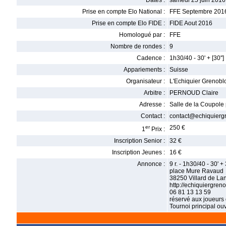
Dates :
samedi 25 juin 2016 
Prise en compte Elo National :
FFE Septembre 201
Prise en compte Elo FIDE :
FIDE Aout 2016
Homologué par :
FFE
Nombre de rondes :
9
Cadence :
1h30/40 - 30' + [30'']
Appariements :
Suisse
Organisateur :
L'Echiquier Grenobl
Arbitre :
PERNOUD Claire
Adresse :
Salle de la Coupole
Contact :
contact@echiquiergre
er
250 €
1
Prix :
Inscription Senior :
32 €
Inscription Jeunes :
16 €
Annonce :
9 r. - 1h30/40 - 30' 
place Mure Ravaud
38250 Villard de Lan
http://echiquiergreno
06 81 13 13 59
réservé aux joueurs d
Tournoi principal ouv