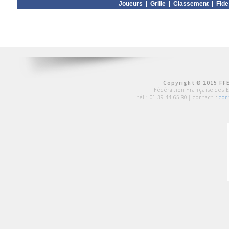
Joueurs
|
Grille
|
Classement
|
Fide
Copyright © 2015 FFE
Fédération Française des 
tél :
01 39 44 65 80
| contact :
con