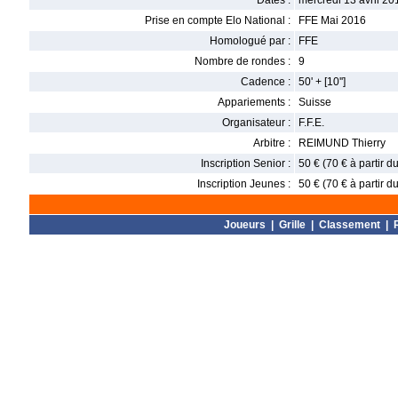
Dates :
mercredi 13 avril 20
Prise en compte Elo National :
FFE Mai 2016
Homologué par :
FFE
Nombre de rondes :
9
Cadence :
50' + [10'']
Appariements :
Suisse
Organisateur :
F.F.E.
Arbitre :
REIMUND Thierry
Inscription Senior :
50 € (70 € à partir 
Inscription Jeunes :
50 € (70 € à partir 
Joueurs
|
Grille
|
Classement
|