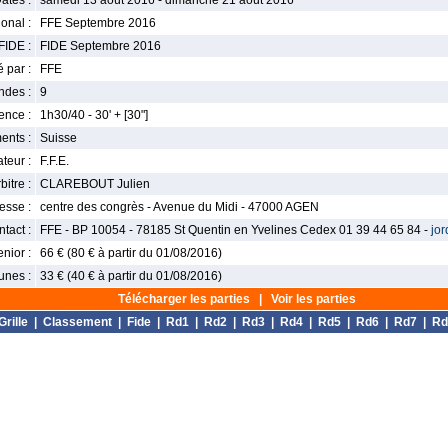
ates :
samedi 13 août 2016 - dimanche 21 août 2016
onal :
FFE Septembre 2016
FIDE :
FIDE Septembre 2016
 par :
FFE
ndes :
9
nce :
1h30/40 - 30' + [30"]
ents :
Suisse
teur :
F.F.E.
bitre :
CLAREBOUT Julien
esse :
centre des congrès - Avenue du Midi - 47000 AGEN
tact :
FFE - BP 10054 - 78185 St Quentin en Yvelines Cedex 01 39 44 65 84 -
jor
enior :
66 € (80 € à partir du 01/08/2016)
unes :
33 € (40 € à partir du 01/08/2016)
Télécharger les parties
|
Voir les parties
Grille
|
Classement
|
Fide
|
Rd1
|
Rd2
|
Rd3
|
Rd4
|
Rd5
|
Rd6
|
Rd7
|
Rd