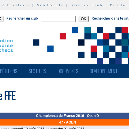
|
Publications
|
Mon Compte
|
Gérer son Club
|
Directeu
Rechercher un club
Rechercher dans le si
PÉTITIONS
SECTEURS
DOCUMENTS
DÉVELOPPEMENT
e FFE
Championnat de France 2016 - Open D
47 - AGEN