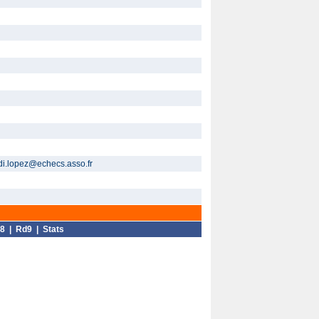
di.lopez@echecs.asso.fr
8
|
Rd9
|
Stats