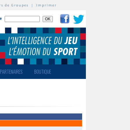
rs de Groupes
|
Imprimer
te
PARTENAIRES
BOUTIQUE