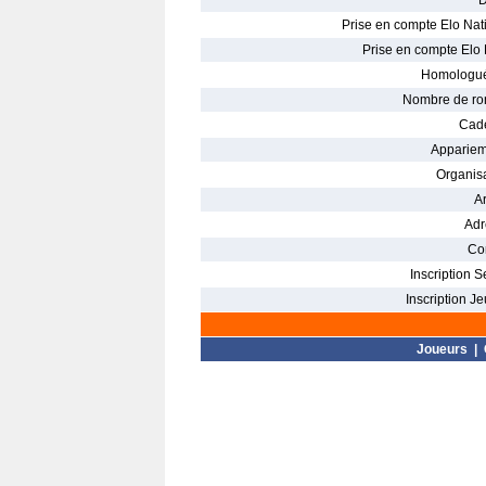
D
Prise en compte Elo Nati
Prise en compte Elo 
Homologué
Nombre de ro
Cade
Appariem
Organisa
Ar
Adr
Con
Inscription S
Inscription Je
Joueurs
|