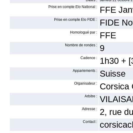
Dates :
samedi 22 octobre 2
Prise en compte Elo National :
FFE Jan
Prise en compte Elo FIDE :
FIDE No
Homologué par :
FFE
Nombre de rondes :
9
Cadence :
1h30 + [3
Appariements :
Suisse
Organisateur :
Corsica
Arbitre :
VILAISA
Adresse :
2, rue d
Contact :
corsica