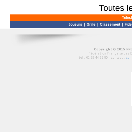
Toutes l
Téléc
Joueurs
|
Grille
|
Classement
|
Fide
Copyright © 2015 FFE
Fédération Française des 
tél :
01 39 44 65 80
| contact :
con