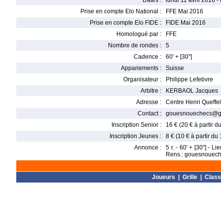
Dates :
lundi 11 avril 2016 -
Prise en compte Elo National :
FFE Mai 2016
Prise en compte Elo FIDE :
FIDE Mai 2016
Homologué par :
FFE
Nombre de rondes :
5
Cadence :
60' + [30'']
Appariements :
Suisse
Organisateur :
Philippe Lefebvre
Arbitre :
KERBAOL Jacques
Adresse :
Centre Henri Queffe
Contact :
gouesnouechecs@g
Inscription Senior :
16 € (20 € à partir d
Inscription Jeunes :
8 € (10 € à partir du
Annonce :
5 r. - 60' + [30''] -
Rens.: gouesnoueche
Joueurs
|
Grille
|
Clas