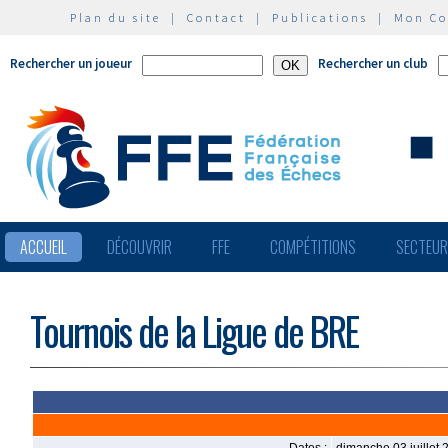
Plan du site
|
Contact
|
Publications
|
Mon C
Rechercher un joueur
Rechercher un club
ACCUEIL
DÉCOUVRIR
FFE
COMPÉTITIONS
SECTEU
Tournois de la Ligue de BRE