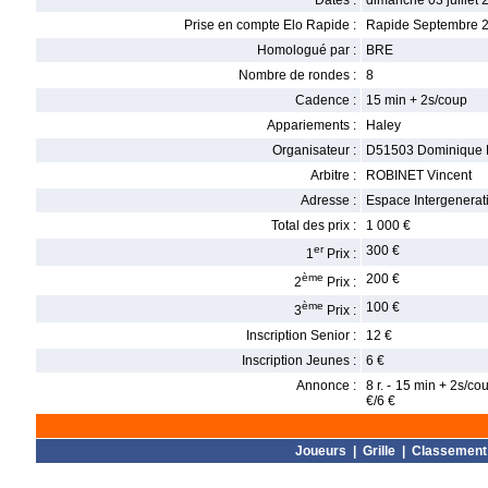
Dates :
dimanche 03 juillet 
Prise en compte Elo Rapide :
Rapide Septembre 
Homologué par :
BRE
Nombre de rondes :
8
Cadence :
15 min + 2s/coup
Appariements :
Haley
Organisateur :
D51503 Dominique
Arbitre :
ROBINET Vincent
Adresse :
Espace Intergenerati
Total des prix :
1 000 €
er
300 €
1
Prix :
ème
200 €
2
Prix :
ème
100 €
3
Prix :
Inscription Senior :
12 €
Inscription Jeunes :
6 €
Annonce :
8 r. - 15 min + 2s/co
€/6 €
Joueurs
|
Grille
|
Classement