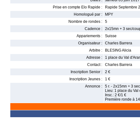
Dates :
samedi 03 juin 2017
Prise en compte Elo Rapide :
Rapide Septembre 
Homologué par :
MPY
Nombre de rondes :
5
Cadence :
2x15mn + 3 sec/cou
Appariements :
Suisse
Organisateur :
Charles Barrera
Arbitre :
BLESING Alicia
Adresse :
1 place du Val d'Ar
Contact :
Charles Barrera
Inscription Senior :
2 €
Inscription Jeunes :
1 €
Annonce :
5 r. - 2x15mn + 3 se
Lieu: 1 place du Va
Insc.: 2 €/1 €
Première ronde à 1