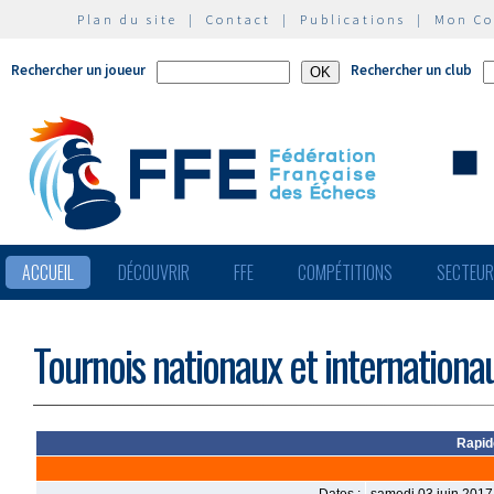
Plan du site
|
Contact
|
Publications
|
Mon C
Rechercher un joueur
Rechercher un club
ACCUEIL
DÉCOUVRIR
FFE
COMPÉTITIONS
SECTEU
Tournois nationaux et internationa
Rapid