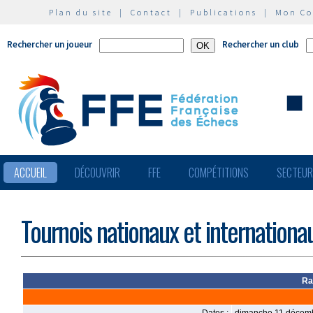
Plan du site
|
Contact
|
Publications
|
Mon C
Rechercher un joueur
Rechercher un club
ACCUEIL
DÉCOUVRIR
FFE
COMPÉTITIONS
SECTEU
Tournois nationaux et internationa
Ra