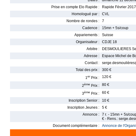
Dates :
dimanche 11 décemb
Prise en compte Elo Rapide :
Rapide Février 2017
Homologué par :
CVL
Nombre de rondes :
7
Cadence :
15mn + 5s/coup
Appariements :
Suisse
Organisateur :
CDJE 18
Arbitre :
DESMOULIERES Se
Adresse :
Espace Michel de B
Contact :
serge.desmoulières@
Total des prix :
300 €
er
120 €
1
Prix :
ème
80 €
2
Prix :
ème
60 €
3
Prix :
Inscription Senior :
10 €
Inscription Jeunes :
5 €
Annonce :
7 r. - 15mn + 5s/cou
€ - Rens.: serge.de
Document complémentaire :
Annonce de l'Organis