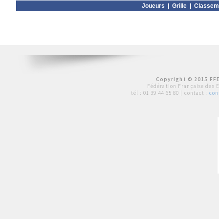
Joueurs
|
Grille
|
Classem
Copyright © 2015 FFE
Fédération Française des 
tél :
01 39 44 65 80
| contact :
con