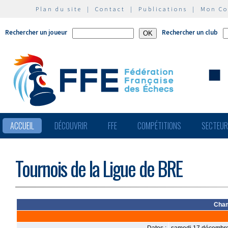
Plan du site
|
Contact
|
Publications
|
Mon C
Rechercher un joueur
Rechercher un club
ACCUEIL
DÉCOUVRIR
FFE
COMPÉTITIONS
SECTEU
Tournois de la Ligue de BRE
Cham