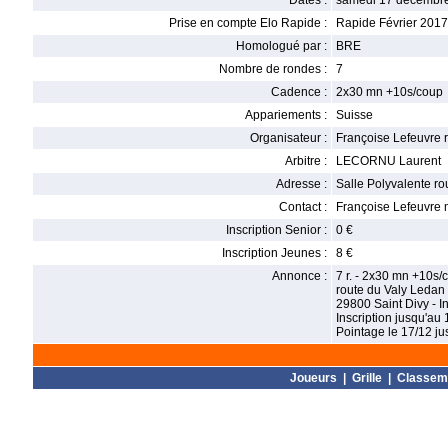
Dates :
samedi 17 décembre
Prise en compte Elo Rapide :
Rapide Février 2017
Homologué par :
BRE
Nombre de rondes :
7
Cadence :
2x30 mn +10s/coup
Appariements :
Suisse
Organisateur :
Françoise Lefeuvre 
Arbitre :
LECORNU Laurent
Adresse :
Salle Polyvalente r
Contact :
Françoise Lefeuvre m
Inscription Senior :
0 €
Inscription Jeunes :
8 €
Annonce :
7 r. - 2x30 mn +10s/
route du Valy Ledan
29800 Saint Divy - I
Inscription jusqu'au 
Pointage le 17/12 ju
Joueurs
|
Grille
|
Classem