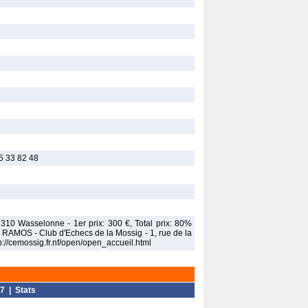
85 33 82 48
67310 Wasselonne - 1er prix: 300 €, Total prix: 80%
ck RAMOS - Club d'Echecs de la Mossig - 1, rue de la
//cemossig.fr.nf/open/open_accueil.html
7
|
Stats