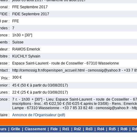
ates :
jeudi 03 août 2017 - dimanche 06 août 2017
onal :
FFE Septembre 2017
FIDE :
FIDE Septembre 2017
 par :
FFE
ndes :
7
nce :
1h30 + [30'']
ents :
Suisse
teur :
RAMOS Emerick
bitre :
KUCHLY Sylvain
esse :
Espace Saint-Laurent - route de Cosswiller - 67310 Wasselonne
tact :
http://cemossig.fr.nf/open/open_accueil.html - cemossig@yahoo.fr - +33 7 
r
300 €
Prix :
enior :
45 € (50 € à partir du 03/08/2017)
unes :
22 € (25 € à partir du 03/08/2017)
once :
7 r. - 1h30 + [30''] - Lieu: Espace Saint-Laurent - route de Cosswiller - 
inscriptions - Insc.: 45 €/22,50 € (50 €/25 € après le 03/08) - Rens.: Emeri
Lampe - 67310 Wasselonne - +33 7 85 33 82 48 - cemossig@yahoo.fr - http:
aire :
Annonce de l'Organisateur (pdf)
eurs
|
Grille
|
Classement
|
Fide
|
Rd1
|
Rd2
|
Rd3
|
Rd4
|
Rd5
|
Rd6
|
Rd