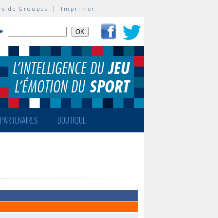
rs de Groupes
|
Imprimer
te
PARTENAIRES
BOUTIQUE