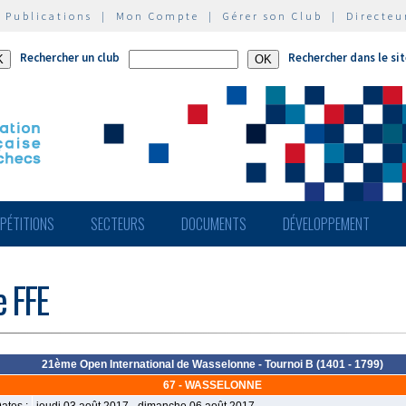
|
Publications
|
Mon Compte
|
Gérer son Club
|
Directeu
Rechercher un club
Rechercher dans le si
PÉTITIONS
SECTEURS
DOCUMENTS
DÉVELOPPEMENT
e FFE
21ème Open International de Wasselonne - Tournoi B (1401 - 1799)
67 - WASSELONNE