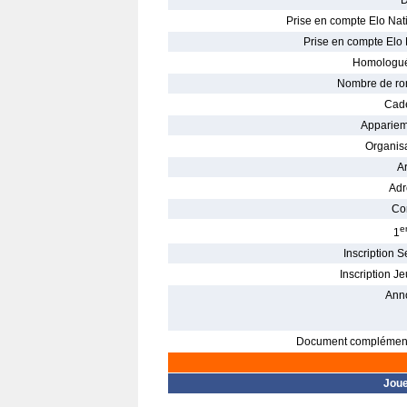
D
Prise en compte Elo Nati
Prise en compte Elo 
Homologué
Nombre de ro
Cade
Appariem
Organisa
Ar
Adr
Con
e
1
Inscription S
Inscription Je
Ann
Document complément
Jou