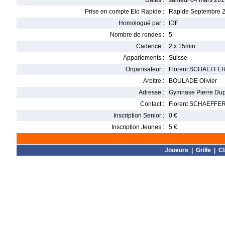
Dates :
samedi 04 mars 201
Prise en compte Elo Rapide :
Rapide Septembre 
Homologué par :
IDF
Nombre de rondes :
5
Cadence :
2 x 15min
Appariements :
Suisse
Organisateur :
Florent SCHAEFFE
Arbitre :
BOULADE Olivier
Adresse :
Gymnase Pierre Dupu
Contact :
Florent SCHAEFFER 
Inscription Senior :
0 €
Inscription Jeunes :
5 €
Joueurs
|
Grille
|
C