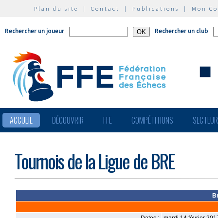
Plan du site
|
Contact
|
Publications
|
Mon C
Rechercher un joueur
Rechercher un club
ACCUEIL
DÉCOUVRIR
FFE
COMPÉTITIONS
SECTEU
Tournois de la Ligue de BRE
B