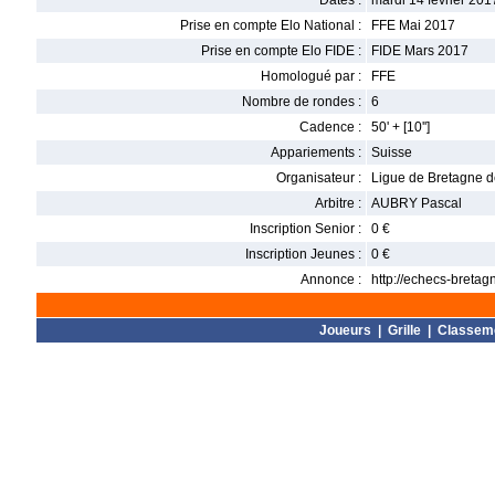
Dates :
mardi 14 février 201
Prise en compte Elo National :
FFE Mai 2017
Prise en compte Elo FIDE :
FIDE Mars 2017
Homologué par :
FFE
Nombre de rondes :
6
Cadence :
50' + [10'']
Appariements :
Suisse
Organisateur :
Ligue de Bretagne 
Arbitre :
AUBRY Pascal
Inscription Senior :
0 €
Inscription Jeunes :
0 €
Annonce :
http://echecs-bretag
Joueurs
|
Grille
|
Classem