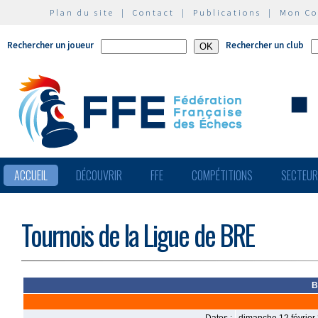
Plan du site
|
Contact
|
Publications
|
Mon C
Rechercher un joueur
Rechercher un club
ACCUEIL
DÉCOUVRIR
FFE
COMPÉTITIONS
SECTEU
Tournois de la Ligue de BRE
B