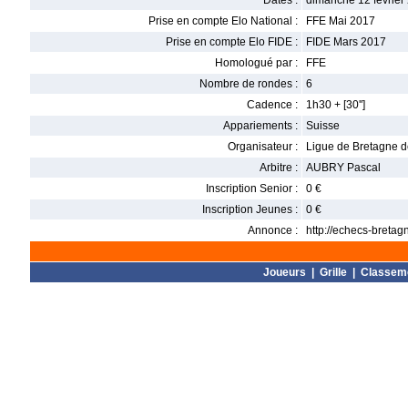
Dates :
dimanche 12 février 
Prise en compte Elo National :
FFE Mai 2017
Prise en compte Elo FIDE :
FIDE Mars 2017
Homologué par :
FFE
Nombre de rondes :
6
Cadence :
1h30 + [30'']
Appariements :
Suisse
Organisateur :
Ligue de Bretagne 
Arbitre :
AUBRY Pascal
Inscription Senior :
0 €
Inscription Jeunes :
0 €
Annonce :
http://echecs-bretag
Joueurs
|
Grille
|
Classem