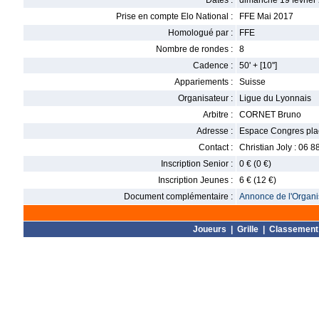
Dates :
dimanche 19 février 
Prise en compte Elo National :
FFE Mai 2017
Homologué par :
FFE
Nombre de rondes :
8
Cadence :
50' + [10'']
Appariements :
Suisse
Organisateur :
Ligue du Lyonnais
Arbitre :
CORNET Bruno
Adresse :
Espace Congres plac
Contact :
Christian Joly : 06 8
Inscription Senior :
0 € (0 €)
Inscription Jeunes :
6 € (12 €)
Document complémentaire :
Annonce de l'Organis
Joueurs
|
Grille
|
Classement