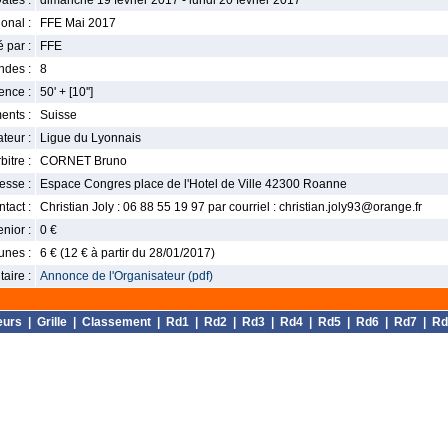
ates :
dimanche 19 février 2017 - lundi 20 février 2017
onal :
FFE Mai 2017
 par :
FFE
ndes :
8
nce :
50' + [10'']
ents :
Suisse
teur :
Ligue du Lyonnais
bitre :
CORNET Bruno
esse :
Espace Congres place de l'Hotel de Ville 42300 Roanne
tact :
Christian Joly : 06 88 55 19 97 par courriel : christian.joly93@orange.fr
enior :
0 €
unes :
6 € (12 € à partir du 28/01/2017)
aire :
Annonce de l'Organisateur (pdf)
eurs
|
Grille
|
Classement
|
Rd1
|
Rd2
|
Rd3
|
Rd4
|
Rd5
|
Rd6
|
Rd7
|
Rd