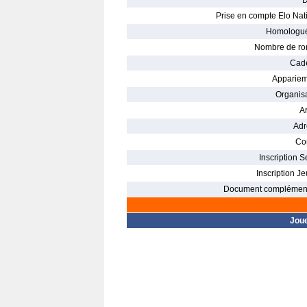
D
Prise en compte Elo Nati
Homologué
Nombre de ro
Cade
Appariem
Organisa
Ar
Adr
Con
Inscription S
Inscription Je
Document complément
Jou