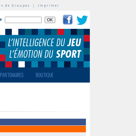
rs de Groupes
|
Imprimer
te
PARTENAIRES
BOUTIQUE