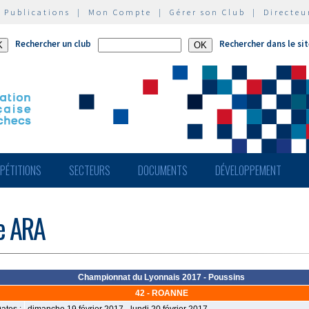
|
Publications
|
Mon Compte
|
Gérer son Club
|
Directeu
Rechercher un club
Rechercher dans le si
PÉTITIONS
SECTEURS
DOCUMENTS
DÉVELOPPEMENT
de ARA
Championnat du Lyonnais 2017 - Poussins
42 - ROANNE