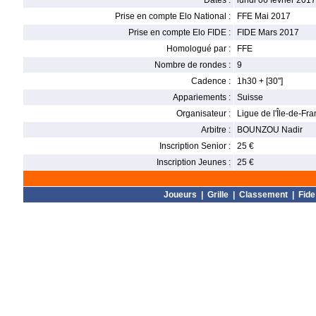
Dates :
lundi 06 février 2017
Prise en compte Elo National :
FFE Mai 2017
Prise en compte Elo FIDE :
FIDE Mars 2017
Homologué par :
FFE
Nombre de rondes :
9
Cadence :
1h30 + [30'']
Appariements :
Suisse
Organisateur :
Ligue de l'Île-de-Fr
Arbitre :
BOUNZOU Nadir
Inscription Senior :
25 €
Inscription Jeunes :
25 €
Joueurs
|
Grille
|
Classement
|
Fide