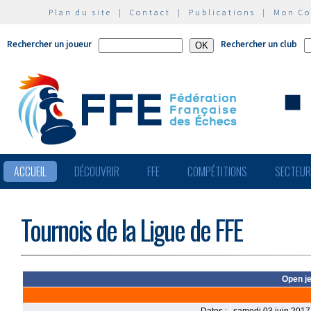
Plan du site
|
Contact
|
Publications
|
Mon C
Rechercher un joueur
Rechercher un club
ACCUEIL
DÉCOUVRIR
FFE
COMPÉTITIONS
SECTEU
Tournois de la Ligue de FFE
Open j