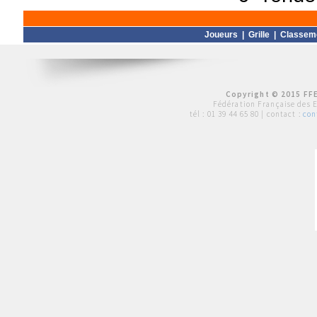
Joueurs
|
Grille
|
Classem
Copyright © 2015 FFE
Fédération Française des 
tél :
01 39 44 65 80
| contact :
con