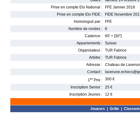
Dates :
samedi 14 octobre 2
Prise en compte Elo National :
FFE Janvier 2018
Prise en compte Elo FIDE :
FIDE Novembre 201
Homologué par :
FFE
Nombre de rondes :
6
Cadence :
60' + [30'']
Appariements :
Suisse
Organisateur :
TUR Fabrice
Arbitre :
TUR Fabrice
Adresse :
Chateau de Laveru
Contact :
laverune.echecs@g
er
300 €
1
Prix :
Inscription Senior :
25 €
Inscription Jeunes :
12 €
Joueurs
|
Grille
|
Classem