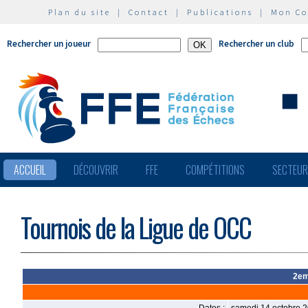
Plan du site
|
Contact
|
Publications
|
Mon C
Rechercher un joueur
Rechercher un club
ACCUEIL
DÉCOUVRIR
FFE
COMPÉTITIONS
SECTEU
Tournois de la Ligue de OCC
2em